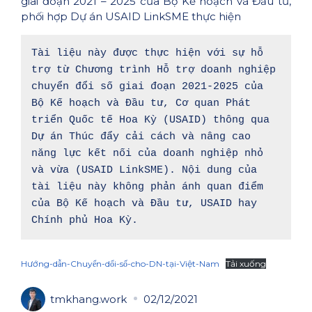
giai đoạn 2021 – 2025 của Bộ Kế hoạch và Đầu tư,
phối hợp Dự án USAID LinkSME thực hiện
Tài liệu này được thực hiện với sự hỗ 
trợ từ Chương trình Hỗ trợ doanh nghiệp 
chuyển đổi số giai đoạn 2021-2025 của 
Bộ Kế hoạch và Đầu tư, Cơ quan Phát 
triển Quốc tế Hoa Kỳ (USAID) thông qua 
Dự án Thúc đẩy cải cách và nâng cao 
năng lực kết nối của doanh nghiệp nhỏ 
và vừa (USAID LinkSME). Nội dung của 
tài liệu này không phản ánh quan điểm 
của Bộ Kế hoạch và Đầu tư, USAID hay 
Chính phủ Hoa Kỳ.
Hướng-dẫn-Chuyển-dổi-số-cho-DN-tại-Việt-Nam
Tải xuống
tmkhang.work
02/12/2021