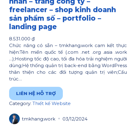
nhân – trang công ty –
freelancer – shop kinh doanh
sản phẩm số – portfolio –
landing page
8.531.000
₫
Chức năng có sẵn – tmkhang.work cam kết thực
hiện:Tên miền quốc tế (.com .net .org .asia .work
…);Hosting tốc độ cao, tối đa hóa trải nghiệm người
dùng;Hệ thống quản trị back-end bằng WordPress
thân thiện cho các đối tượng quản trị viên;Cấu
trúc…
LIÊN HỆ HỖ TRỢ
Category:
Thiết kế Website
tmkhang.work
03/12/2024