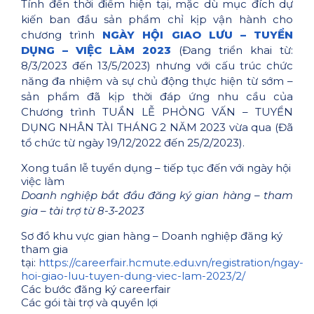
Tính đến thời điểm hiện tại, mặc dù mục đích dự
kiến ban đầu sản phẩm chỉ kịp vận hành cho
chương trình
NGÀY HỘI GIAO LƯU – TUYỂN
DỤNG – VIỆC LÀM 2023
(Đang triển khai từ:
8/3/2023 đến 13/5/2023) nhưng với cấu trúc chức
năng đa nhiệm và sự chủ động thực hiện từ sớm –
sản phẩm đã kịp thời đáp ứng nhu cầu của
Chương trình TUẦN LỄ PHỎNG VẤN – TUYỂN
DỤNG NHÂN TÀI THÁNG 2 NĂM 2023 vừa qua (Đã
tổ chức từ ngày 19/12/2022 đến 25/2/2023).
Xong tuần lễ tuyển dụng – tiếp tục đến với ngày hội
việc làm
Doanh nghiệp bắt đầu đăng ký gian hàng – tham
gia – tài trợ từ 8-3-2023
Sơ đồ khu vực gian hàng – Doanh nghiệp đăng ký
tham gia
tại:
https://careerfair.hcmute.edu.vn/registration/ngay-
hoi-giao-luu-tuyen-dung-viec-lam-2023/2/
Các bước đăng ký careerfair
Các gói tài trợ và quyền lợi