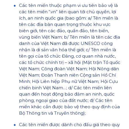
Các tên miền thuộc phạm vi ưu tiên bảo vệ là
các tên miền “.vn” liên quan tới chủ quyền, lợi
ích, an ninh quốc gia (bao gồm: a/ Tên miền là
tên các địa bàn quan trọng thuộc khu vực
biên giới, tên các đảo, quần đảo, tên biển,
vùng biển Việt Nam; b/ Tên miền là tên các địa
danh của Việt Nam đã được UNESCO công
nhận là di sản văn hóa thế giới; c/ Tên miền là
tên gọi của tổ chức Đảng, cơ quan nhà nước,
các tổ chức chính trị – xã hội (Mặt trận Tổ quốc
Việt Nam; Công đoàn Việt Nam; Hội Nông dân
Việt Nam; Đoàn Thanh niên Cộng sản Hồ Chí
Minh; Hội Liên hiệp Phụ nữ Việt Nam; Hội Cựu
chiến binh Việt Nam…; d/ Các tên miền liên
quan đến hoạt động bảo đảm an ninh, quốc
phòng, ngoại giao của đất nước; đ/ Các tên
miền khác cần được bảo vệ theo quy định của
Bộ Thông tin và Truyền thông);
Các tên miền được dành cho đấu giá theo quy