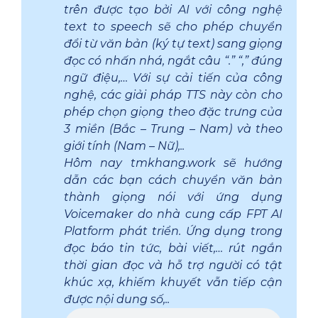
trên được tạo bởi AI với công nghệ
text to speech sẽ cho phép chuyển
đổi từ văn bản (ký tự text) sang giọng
đọc có nhấn nhá, ngắt câu “.” “,” đúng
ngữ điệu,… Với sự cải tiến của công
nghệ, các giải pháp TTS này còn cho
phép chọn giọng theo đặc trưng của
3 miền (Bắc – Trung – Nam) và theo
giới tính (Nam – Nữ),..
Hôm nay tmkhang.work sẽ hướng
dẫn các bạn cách chuyển văn bản
thành giọng nói với ứng dụng
Voicemaker do nhà cung cấp FPT AI
Platform phát triển. Ứng dụng trong
đọc báo tin tức, bài viết,… rút ngắn
thời gian đọc và hỗ trợ người có tật
khúc xạ, khiếm khuyết vẫn tiếp cận
được nội dung số,..