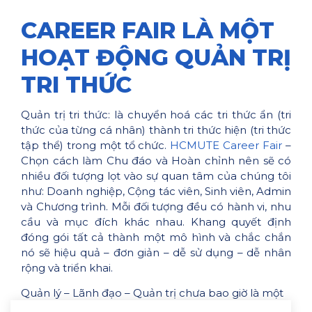
CAREER FAIR LÀ MỘT
HOẠT ĐỘNG QUẢN TRỊ
TRI THỨC
Quản trị tri thức: là chuyển hoá các tri thức ẩn (tri
thức của từng cá nhân) thành tri thức hiện (tri thức
tập thể) trong một tổ chức.
HCMUTE Career Fair
–
Chọn cách làm Chu đáo và Hoàn chỉnh nên sẽ có
nhiều đối tượng lọt vào sự quan tâm của chúng tôi
như: Doanh nghiệp, Cộng tác viên, Sinh viên, Admin
và Chương trình. Mỗi đối tượng đều có hành vi, nhu
cầu và mục đích khác nhau. Khang quyết định
đóng gói tất cả thành một mô hình và chắc chắn
nó sẽ hiệu quả – đơn giản – dễ sử dụng – dễ nhân
rộng và triển khai.
Quản lý – Lãnh đạo – Quản trị chưa bao giờ là một
hoạt động dễ dàng và ngắn ngày là có thể làm