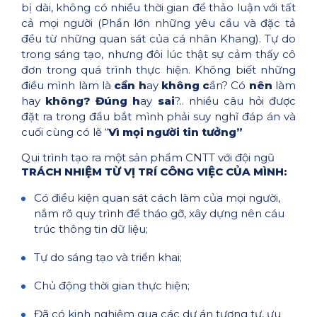
bị dài, không có nhiều thời gian để thảo luận với tất
cả mọi người (Phần lớn những yêu cầu và đặc tả
đều từ những quan sát của cá nhân Khang). Tự do
trong sáng tạo, nhưng đôi lúc thật sự cảm thấy cô
đơn trong quá trình thực hiện. Không biết những
điều mình làm là
cần h
ay
không c
ần? Có
nên
làm
hay
không?
Đúng h
ay
sai
?.. nhiều câu hỏi được
đặt ra trong đầu bắt mình phải suy nghĩ đáp án và
cuối cùng có lẽ “
Vì mọi người tin tưởng”
Qui trình tạo ra một sản phẩm CNTT với đội ngũ
TRÁCH NHIỆM TỪ VỊ TRÍ CÔNG VIỆC CỦA MÌNH:
Có điều kiện quan sát cách làm của mọi người,
nắm rõ quy trình để tháo gỡ, xây dựng nên cáu
trúc thông tin dữ liệu;
Tự do sáng tạo và triển khai;
Chủ động thời gian thực hiện;
Đã có kinh nghiệm qua các dự án tương tự, ưu