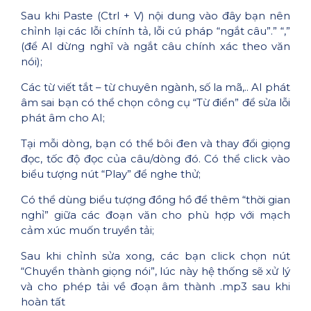
Sau khi Paste (Ctrl + V) nội dung vào đây bạn nên
chỉnh lại các lỗi chính tả, lỗi cú pháp “ngắt câu”.” “,”
(để AI dừng nghĩ và ngắt câu chính xác theo văn
nói);
Các từ viết tắt – từ chuyên ngành, số la mã,.. AI phát
âm sai bạn có thể chọn công cụ “Từ điển” để sửa lỗi
phát âm cho AI;
Tại mỗi dòng, bạn có thể bôi đen và thay đổi giọng
đọc, tốc độ đọc của câu/dòng đó. Có thể click vào
biểu tượng nút “Play” để nghe thử;
Có thể dùng biểu tượng đồng hồ để thêm “thời gian
nghỉ” giữa các đoạn văn cho phù hợp với mạch
cảm xúc muốn truyền tải;
Sau khi chỉnh sửa xong, các bạn click chọn nút
“Chuyển thành giọng nói”, lúc này hệ thống sẽ xử lý
và cho phép tải về đoạn âm thành .mp3 sau khi
hoàn tất