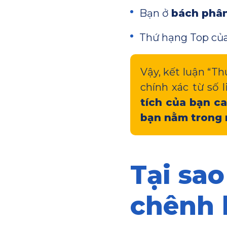
Bạn ở
bách phân
Thứ hạng Top của
Vậy, kết luận “Th
chính xác từ số 
tích của bạn ca
bạn nằm trong 
Tại sao
chênh 