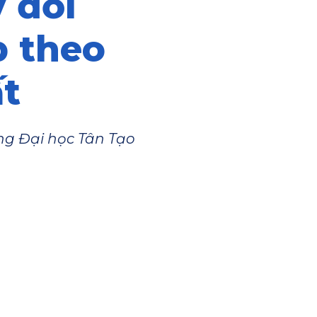
 đổi
p theo
t
g Đại học Tân Tạo