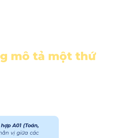
Tools
Contact
ng mô tả một thứ
hợp A01 (Toán,
hân vị giữa các