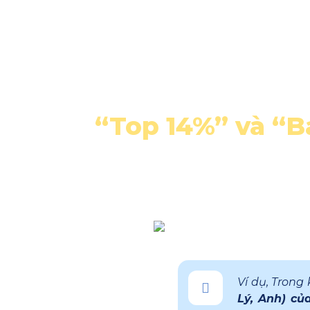
Home
My story
Bl
“Top 14%” và “B
Ví dụ, Trong
Lý, Anh) của