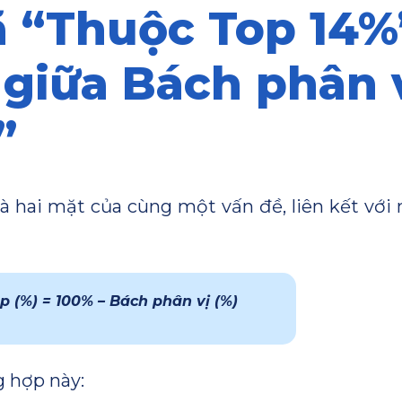
ã “Thuộc Top 14%
 giữa Bách phân 
”
là hai mặt của cùng một vấn đề, liên kết vớ
p (%) = 100% – Bách phân vị (%)
 hợp này: