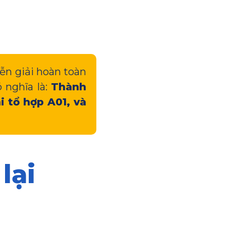
iễn giải hoàn toàn
 nghĩa là:
Thành
i tổ hợp A01, và
lại