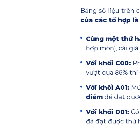
Bảng số liệu trên 
của các tổ hợp l
Cùng một thứ hạ
hợp môn), cái giá
Với khối C00:
Ph
vượt qua 86% thí 
Với khối A01:
Mức
điểm
để đạt được
Với khối D01:
Có 
đã đạt được thứ