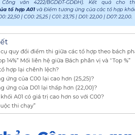
 Công văn 4222/BGDĐT-GDĐH). Kết quả cho t
của tổ hợp A01
và Điểm tương ứng của các tổ hợp khác l
00: 22,50 | C00: 25,25 | C01: 23,75 | D01: 22,00 | D07: 22,00.
iết
ụ quy đổi điểm thi giữa các tổ hợp theo bách ph
p 14%” Mối liên hệ giữa Bách phân vị và “Top %”
tổ hợp lại chênh lệch?
g ứng của C00 lại cao hơn (25,25)?
g ứng của D01 lại thấp hơn (22,00)?
khối A01 có giá trị cao hơn so với C00?
uộc thi chạy”