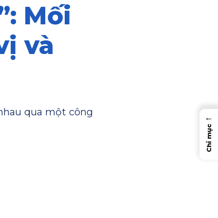
”: Mối
vị và
i nhau qua một công
←
Chỉ mục