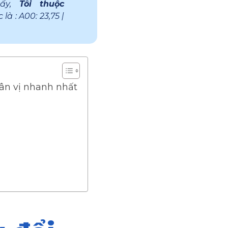
hấy,
Tôi thuộc
à : A00: 23,75 |
ân vị nhanh nhất