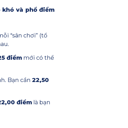
 khó và phổ điểm
mỗi “sân chơi” (tổ
hau.
25 điểm
mới có thể
nh. Bạn cần
22,50
22,00 điểm
là bạn