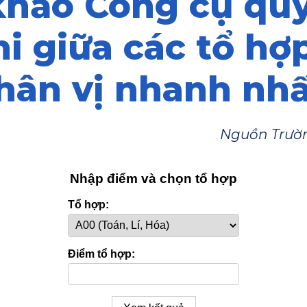
hảo Công cụ quy
i giữa các tổ hợ
hân vị nhanh nhấ
Nguồn Trườn