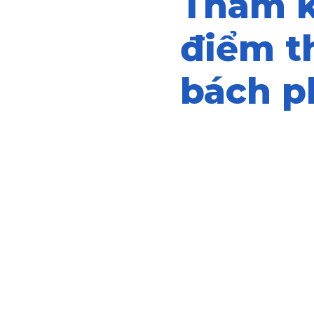
Tham k
điểm th
bách p