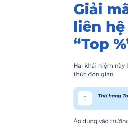
Giải m
liên hệ
“Top %
Hai khái niệm này 
thức đơn giản:
Thứ hạng To
Áp dụng vào trường