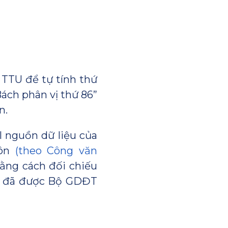
a TTU để tự tính thứ
ách phân vị thứ 86”
n.
II nguồn dữ liệu của
môn
(theo Công văn
bằng cách đối chiếu
iệu đã được Bộ GDĐT