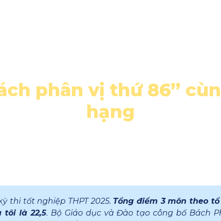
og
Rút gọn liên kết
HieuBanThan
Shop
ách phân vị thứ 86” cù
hạng
 kỳ thi tốt nghiệp THPT 2025.
Tổng điểm 3 môn theo tổ 
 tôi là 22,5
. Bộ Giáo dục và Đào tạo công bố Bách P